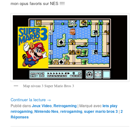
mon opus favoris sur NES !!!!
Map niveau 3 Super Mario Bros 3
Continuer la lecture
→
Publié dans
Jeux Video
,
Retrogaming
|
Marqué avec
lets play
retrogaming
,
Nintendo Nes
,
retrogaming
,
super mario bros 3
|
2
Réponses