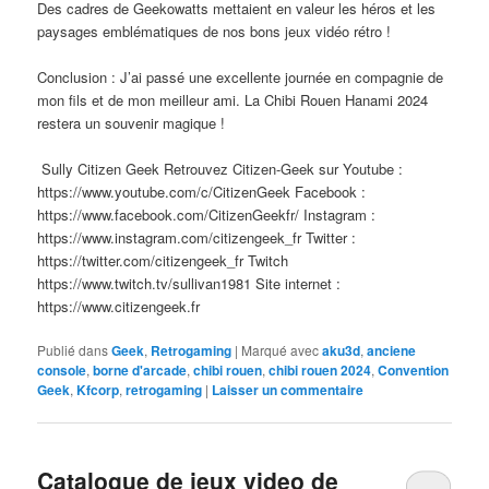
Des cadres de Geekowatts mettaient en valeur les héros et les
paysages emblématiques de nos bons jeux vidéo rétro !
Conclusion : J’ai passé une excellente journée en compagnie de
mon fils et de mon meilleur ami. La Chibi Rouen Hanami 2024
restera un souvenir magique !
Sully Citizen Geek Retrouvez Citizen-Geek sur Youtube :
https://www.youtube.com/c/CitizenGeek Facebook :
https://www.facebook.com/CitizenGeekfr/ Instagram :
https://www.instagram.com/citizengeek_fr Twitter :
https://twitter.com/citizengeek_fr Twitch
https://www.twitch.tv/sullivan1981 Site internet :
https://www.citizengeek.fr
Publié dans
Geek
,
Retrogaming
|
Marqué avec
aku3d
,
anciene
console
,
borne d'arcade
,
chibi rouen
,
chibi rouen 2024
,
Convention
Geek
,
Kfcorp
,
retrogaming
|
Laisser un commentaire
Catalogue de jeux video de