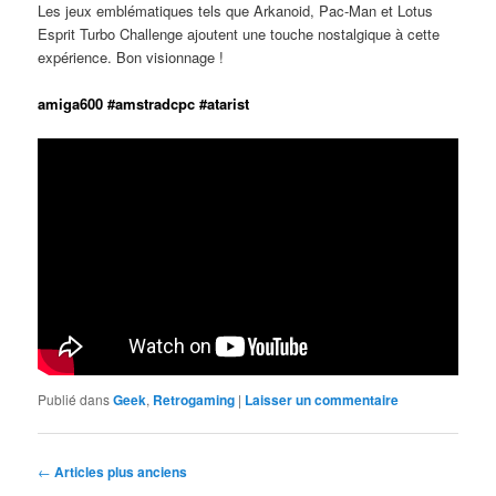
Les jeux emblématiques tels que Arkanoid, Pac-Man et Lotus
Esprit Turbo Challenge ajoutent une touche nostalgique à cette
expérience. Bon visionnage !
amiga600 #amstradcpc #atarist
Publié dans
Geek
,
Retrogaming
|
Laisser un commentaire
Navigation
←
Articles plus anciens
des