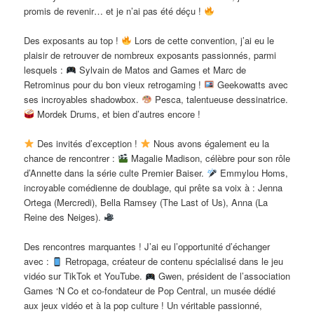
promis de revenir… et je n’ai pas été déçu !
Des exposants au top !
Lors de cette convention, j’ai eu le
plaisir de retrouver de nombreux exposants passionnés, parmi
lesquels :
Sylvain de Matos and Games et Marc de
Retrominus pour du bon vieux retrogaming !
Geekowatts avec
ses incroyables shadowbox.
Pesca, talentueuse dessinatrice.
Mordek Drums, et bien d’autres encore !
Des invités d’exception !
Nous avons également eu la
chance de rencontrer :
Magalie Madison, célèbre pour son rôle
d’Annette dans la série culte Premier Baiser.
Emmylou Homs,
incroyable comédienne de doublage, qui prête sa voix à : Jenna
Ortega (Mercredi), Bella Ramsey (The Last of Us), Anna (La
Reine des Neiges).
Des rencontres marquantes ! J’ai eu l’opportunité d’échanger
avec :
Retropaga, créateur de contenu spécialisé dans le jeu
vidéo sur TikTok et YouTube.
Gwen, président de l’association
Games ‘N Co et co-fondateur de Pop Central, un musée dédié
aux jeux vidéo et à la pop culture ! Un véritable passionné,