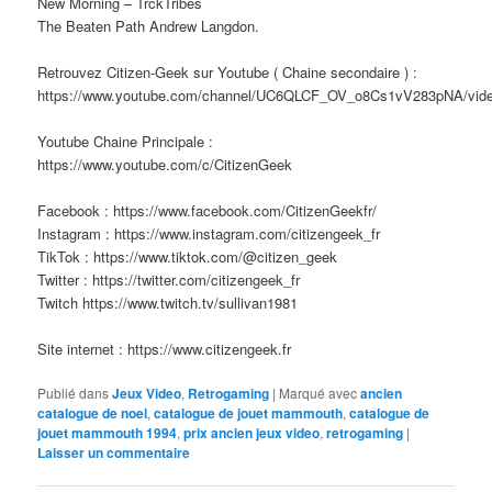
New Morning – TrckTribes
The Beaten Path Andrew Langdon.
Retrouvez Citizen-Geek sur Youtube ( Chaine secondaire ) :
https://www.youtube.com/channel/UC6QLCF_OV_o8Cs1vV283pNA/vid
Youtube Chaine Principale :
https://www.youtube.com/c/CitizenGeek
Facebook : https://www.facebook.com/CitizenGeekfr/
Instagram : https://www.instagram.com/citizengeek_fr
TikTok : https://www.tiktok.com/@citizen_geek
Twitter : https://twitter.com/citizengeek_fr
Twitch https://www.twitch.tv/sullivan1981
Site internet : https://www.citizengeek.fr
Publié dans
Jeux Video
,
Retrogaming
|
Marqué avec
ancien
catalogue de noel
,
catalogue de jouet mammouth
,
catalogue de
jouet mammouth 1994
,
prix ancien jeux video
,
retrogaming
|
Laisser un commentaire