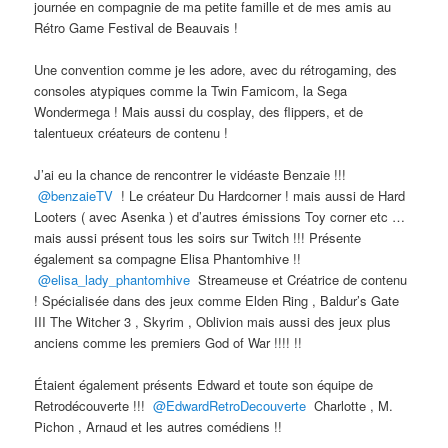
journée en compagnie de ma petite famille et de mes amis au
Rétro Game Festival de Beauvais !
Une convention comme je les adore, avec du rétrogaming, des
consoles atypiques comme la Twin Famicom, la Sega
Wondermega ! Mais aussi du cosplay, des flippers, et de
talentueux créateurs de contenu !
J’ai eu la chance de rencontrer le vidéaste Benzaie !!!
@benzaieTV
! Le créateur Du Hardcorner ! mais aussi de Hard
Looters ( avec Asenka ) et d’autres émissions Toy corner etc …
mais aussi présent tous les soirs sur Twitch !!! Présente
également sa compagne Elisa Phantomhive !!
@elisa_lady_phantomhive
Streameuse et Créatrice de contenu
! Spécialisée dans des jeux comme Elden Ring , Baldur’s Gate
III The Witcher 3 , Skyrim , Oblivion mais aussi des jeux plus
anciens comme les premiers God of War !!!! !!
Étaient également présents Edward et toute son équipe de
Retrodécouverte !!!
@EdwardRetroDecouverte
Charlotte , M.
Pichon , Arnaud et les autres comédiens !!