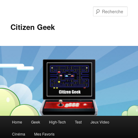
Aller
au
Rech
contenu
principal
Citizen Geek
Menu
Home
Geek
High-Tech
Test
Jeux Video
principal
Cinéma
Mes Favoris