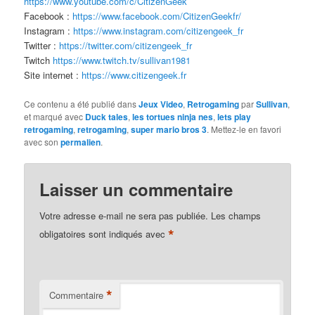
https://www.youtube.com/c/CitizenGeek
Facebook :
https://www.facebook.com/CitizenGeekfr/
Instagram :
https://www.instagram.com/citizengeek_fr
Twitter :
https://twitter.com/citizengeek_fr
Twitch
https://www.twitch.tv/sullivan1981
Site internet :
https://www.citizengeek.fr
Ce contenu a été publié dans
Jeux Video
,
Retrogaming
par
Sullivan
,
et marqué avec
Duck tales
,
les tortues ninja nes
,
lets play
retrogaming
,
retrogaming
,
super mario bros 3
. Mettez-le en favori
avec son
permalien
.
Laisser un commentaire
Votre adresse e-mail ne sera pas publiée.
Les champs
*
obligatoires sont indiqués avec
*
Commentaire