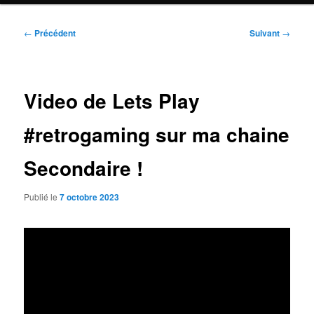
Navigation
←
Précédent
Suivant
→
des
articles
Video de Lets Play
#retrogaming sur ma chaine
Secondaire !
Publié le
7 octobre 2023