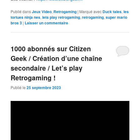
Publié dans
Jeux Video
,
Retrogaming
|
Marqué avec
Duck tales
,
les
tortues ninja nes
,
lets play retrogaming
,
retrogaming
,
super mario
bros 3
|
Laisser un commentaire
1000 abonnés sur Citizen
Geek / Création d’une chaîne
secondaire / Let’s play
Retrogaming !
Publié le
25 septembre 2023