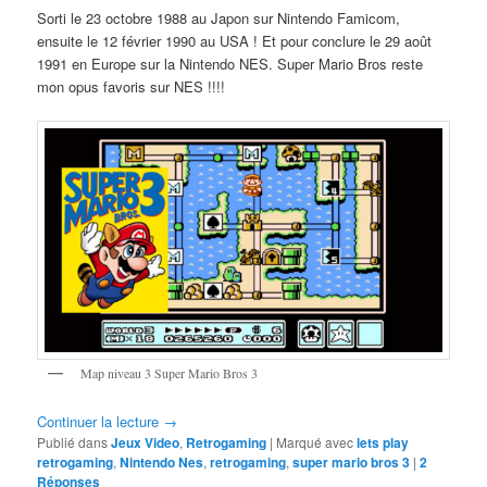
Sorti le 23 octobre 1988 au Japon sur Nintendo Famicom,
ensuite le 12 février 1990 au USA ! Et pour conclure le 29 août
1991 en Europe sur la Nintendo NES. Super Mario Bros reste
mon opus favoris sur NES !!!!
Map niveau 3 Super Mario Bros 3
Continuer la lecture
→
Publié dans
Jeux Video
,
Retrogaming
|
Marqué avec
lets play
retrogaming
,
Nintendo Nes
,
retrogaming
,
super mario bros 3
|
2
Réponses