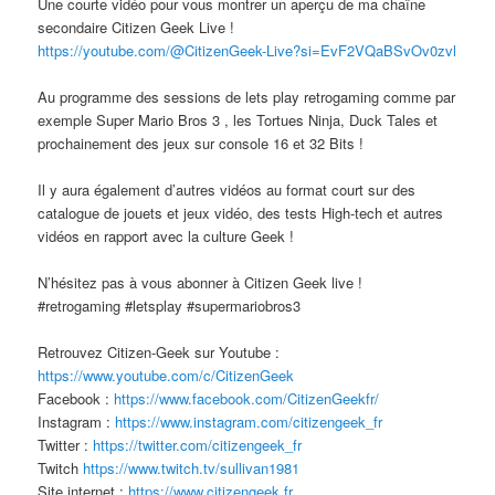
Une courte vidéo pour vous montrer un aperçu de ma chaîne
secondaire Citizen Geek Live !
https://youtube.com/@CitizenGeek-Live?si=EvF2VQaBSvOv0zvl
Au programme des sessions de lets play retrogaming comme par
exemple Super Mario Bros 3 , les Tortues Ninja, Duck Tales et
prochainement des jeux sur console 16 et 32 Bits !
Il y aura également d’autres vidéos au format court sur des
catalogue de jouets et jeux vidéo, des tests High-tech et autres
vidéos en rapport avec la culture Geek !
N’hésitez pas à vous abonner à Citizen Geek live !
#retrogaming #letsplay #supermariobros3
Retrouvez Citizen-Geek sur Youtube :
https://www.youtube.com/c/CitizenGeek
Facebook :
https://www.facebook.com/CitizenGeekfr/
Instagram :
https://www.instagram.com/citizengeek_fr
Twitter :
https://twitter.com/citizengeek_fr
Twitch
https://www.twitch.tv/sullivan1981
Site internet :
https://www.citizengeek.fr