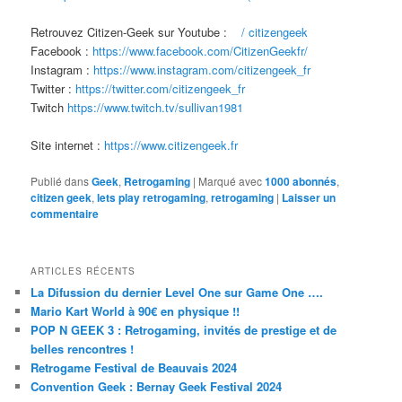
Retrouvez Citizen-Geek sur Youtube :
/ citizengeek
Facebook :
https://www.facebook.com/CitizenGeekfr/
Instagram :
https://www.instagram.com/citizengeek_fr
Twitter :
https://twitter.com/citizengeek_fr
Twitch
https://www.twitch.tv/sullivan1981
Site internet :
https://www.citizengeek.fr
Publié dans
Geek
,
Retrogaming
|
Marqué avec
1000 abonnés
,
citizen geek
,
lets play retrogaming
,
retrogaming
|
Laisser un
commentaire
ARTICLES RÉCENTS
La Difussion du dernier Level One sur Game One ….
Mario Kart World à 90€ en physique !!
POP N GEEK 3 : Retrogaming, invités de prestige et de
belles rencontres !
Retrogame Festival de Beauvais 2024
Convention Geek : Bernay Geek Festival 2024