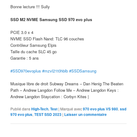
Bonne lecture !!! Sully
SSD M2 NVME Samsung SSD 970 evo plus
PCIE 3.0 x 4
NVME SSD Flash Nand: TLC 96 couches
Contrôleur Samsung Elpis
Taille du cache SLC 45 go
Garantie : 5 ans
#SSD970evoplus
#mzvl21t0hblb
#SSDSamsung
Musique libre de droit Subway Dreams – Dan Henig The Beaten
Path – Andrew Langdon Follow Me – Andrew Langdon Keys :
Andrew Langdon Staycation : Corbyn Kites |
Publié dans
High-Tech
,
Test
|
Marqué avec
970 evo plus VS 980
,
ssd
970 evo plus
,
TEST SSD 2023
|
Laisser un commentaire