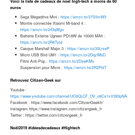
Voici la liste de cadeaux de noel high-tech à moins de 60
euros
Sega Megadrive Mini :
https://amzn.to/37S5mW3
Montre connectée Xiaomi Mi-band 4 :
https://amzn.to/2rDqWgu
Batterie Externe Ugreen PD18W de 10000 MAh :
https://amzn.to/2R6Tytd
Casque Marshall Major 3 :
https://amzn.to/35LrxeP
Micro USB Bird UM1 :
https://amzn.to/2DqzWbD
Filtre Anti-Pop :
https://amzn.to/2DswKMx
Suspension pour Micro :
https://amzn.to/2R2PbiT
Ret
rouvez Citizen-Geek sur
Youtube :
https://www.youtube.com/channel/UC6QLCF_OV_o8Cs1vV283pNA
Facebook : https://www.facebook.com/CitizenGeekfr/
Instagram https://www.instagram.com/citizengeek_fr
Twitter : https://twitter.com/citizengeek_fr
Noël2019 #idéesdecadeaux #Hightech