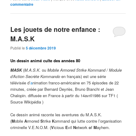
commentaire
Les jouets de notre enfance :
M.A.S.K
Publié le
5 décembre 2019
Un
dessin animé culte des années 80
MASK
(
M.A.S.K.
ou
Mobile Armored Strike Kommand / Module
d’Action Secrète Kommando
en français) est une série
télévisée d’
a
nimation franco-américaine en 75 épisodes de 22
minutes, créée par Bernard Deyriès, Bruno Bianchi et Jean
Chalopin. diffusée en France à partir du 14avril1986 sur TF1 (
Source Wikipédia )
Ce dessin animé raconte les aventures du M.A.S.K.
(
M
obile
A
rmored
S
trike
K
ommand qui lutte contre l’organisation
criminelle V.E.N.O.M. (
V
icious
E
vil
N
etwork
o
f
M
ayhem.