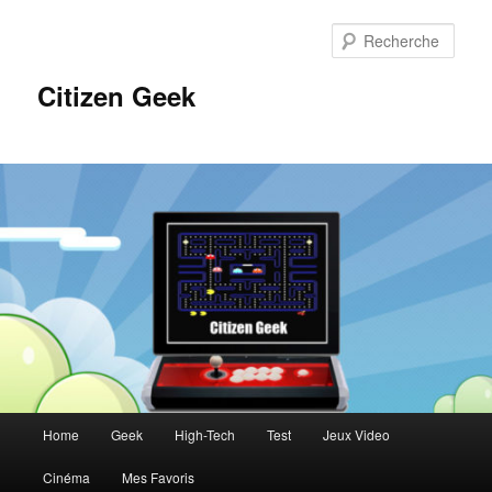
Aller
au
Rech
contenu
principal
Citizen Geek
Menu
Home
Geek
High-Tech
Test
Jeux Video
principal
Cinéma
Mes Favoris