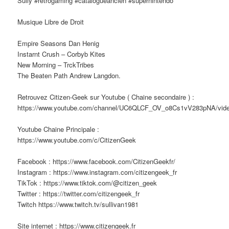
Sully #retrogaming #catalogueancien #supernintendo
Musique Libre de Droit
Empire Seasons Dan Henig
Instarnt Crush – Corbyb Kites
New Morning – TrckTribes
The Beaten Path Andrew Langdon.
Retrouvez Citizen-Geek sur Youtube ( Chaine secondaire ) :
https://www.youtube.com/channel/UC6QLCF_OV_o8Cs1vV283pNA/vid
Youtube Chaine Principale :
https://www.youtube.com/c/CitizenGeek
Facebook : https://www.facebook.com/CitizenGeekfr/
Instagram : https://www.instagram.com/citizengeek_fr
TikTok : https://www.tiktok.com/@citizen_geek
Twitter : https://twitter.com/citizengeek_fr
Twitch https://www.twitch.tv/sullivan1981
Site internet : https://www.citizengeek.fr