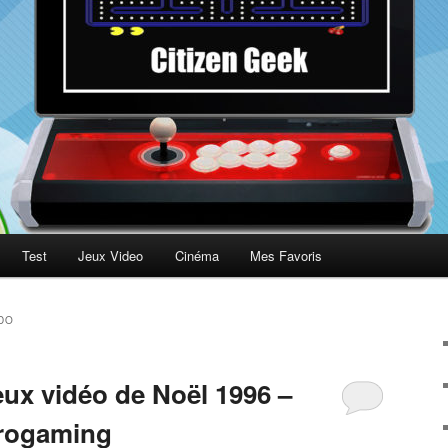
Test
Jeux Video
Cinéma
Mes Favoris
DO
eux vidéo de Noël 1996 –
trogaming