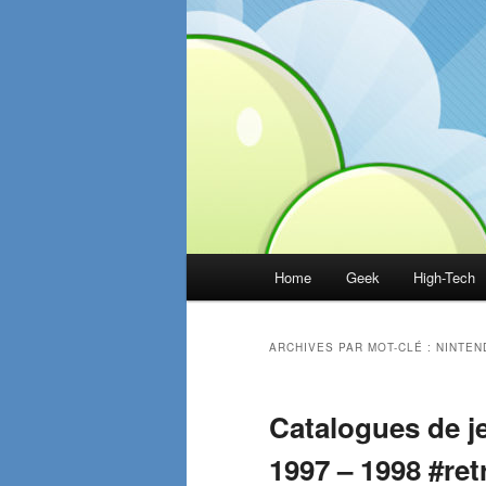
Menu
Home
Geek
High-Tech
principal
ARCHIVES PAR MOT-CLÉ :
NINTEN
Catalogues de j
1997 – 1998 #re