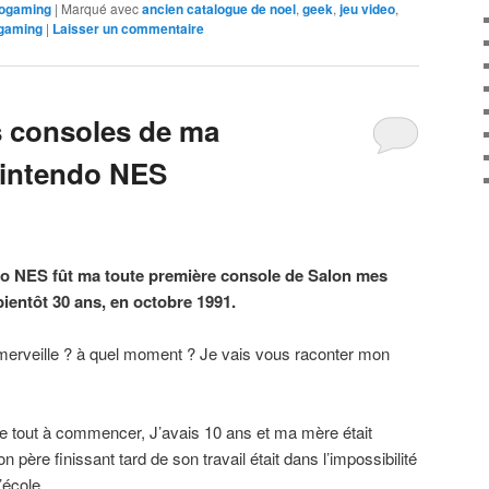
ogaming
|
Marqué avec
ancien catalogue de noel
,
geek
,
jeu video
,
ogaming
|
Laisser un commentaire
s consoles de ma
 Nintendo NES
o NES fût ma toute première console de Salon mes
 bientôt 30 ans, en octobre 1991.
merveille ? à quel moment ? Je vais vous raconter mon
e tout à commencer, J’avais 10 ans et ma mère était
 père finissant tard de son travail était dans l’impossibilité
’école.