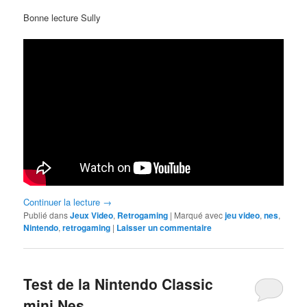
Bonne lecture Sully
Continuer la lecture
→
Publié dans
Jeux Video
,
Retrogaming
|
Marqué avec
jeu video
,
nes
,
Nintendo
,
retrogaming
|
Laisser un commentaire
Test de la Nintendo Classic
mini Nes