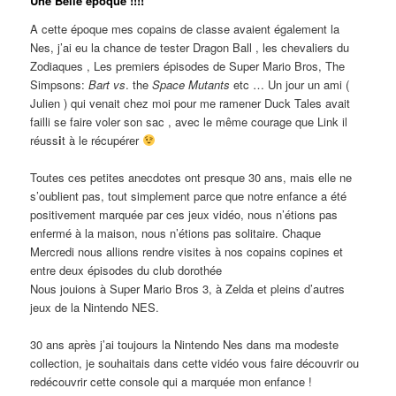
Une Belle époque !!!!
A cette époque mes copains de classe avaient également la
Nes, j’ai eu la chance de tester Dragon Ball , les chevaliers du
Zodiaques , Les premiers épisodes de Super Mario Bros, The
Simpsons:
Bart vs
. the
Space Mutants
etc … Un jour un ami (
Julien ) qui venait chez moi pour me ramener Duck Tales avait
failli se faire voler son sac , avec le même courage que Link il
réuss
i
t à le récupérer
Toutes ces petites anecdotes ont presque 30 ans, mais elle ne
s’oublient pas, tout simplement parce que notre enfance a été
positivement marquée par ces jeux vidéo, nous n’étions pas
enfermé à la maison, nous n’étions pas solitaire. Chaque
Mercredi nous allions rendre visites à nos copains copines et
entre deux épisodes du club dorothée
Nous jouions à Super Mario Bros 3, à Zelda et pleins d’autres
jeux de la Nintendo NES.
30 ans après j’ai toujours la Nintendo Nes dans ma modeste
collection, je souhaitais dans cette vidéo vous faire découvrir ou
redécouvrir cette console qui a marquée mon enfance !