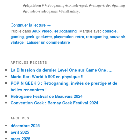
#playstation # #retrogaming #console #geek #vintage #retro #gaming
#jeuvideo #videogames #Finalfantasy7
Continuer la lecture
→
Publié dans
Jeux Video
,
Retrogaming
|
Marqué avec
console
,
gaming
,
geek
,
geekette
,
playstation
,
retro
,
retrogaming
,
souvenir
,
vintage
|
Laisser un commentaire
ARTICLES RÉCENTS
La Difussion du dernier Level One sur Game One ….
Mario Kart World à 90€ en physique !!
POP N GEEK 3 : Retrogaming, invités de prestige et de
belles rencontres !
Retrogame Festival de Beauvais 2024
Convention Geek : Bernay Geek Festival 2024
ARCHIVES
décembre 2025
avril 2025
mars 2025