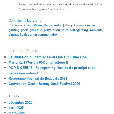
#playstation # #retrogaming #console #geek #vintage #retro #gaming
#jeuvideo #videogames #Finalfantasy7
Continuer la lecture
→
Publié dans
Jeux Video
,
Retrogaming
|
Marqué avec
console
,
gaming
,
geek
,
geekette
,
playstation
,
retro
,
retrogaming
,
souvenir
,
vintage
|
Laisser un commentaire
ARTICLES RÉCENTS
La Difussion du dernier Level One sur Game One ….
Mario Kart World à 90€ en physique !!
POP N GEEK 3 : Retrogaming, invités de prestige et de
belles rencontres !
Retrogame Festival de Beauvais 2024
Convention Geek : Bernay Geek Festival 2024
ARCHIVES
décembre 2025
avril 2025
mars 2025