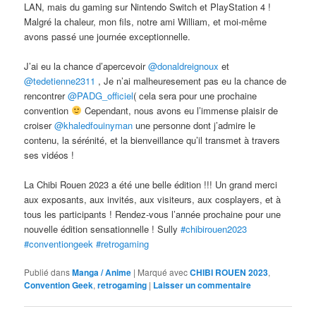
LAN, mais du gaming sur Nintendo Switch et PlayStation 4 !
Malgré la chaleur, mon fils, notre ami William, et moi-même
avons passé une journée exceptionnelle.
J’ai eu la chance d’apercevoir
@donaldreignoux
et
@tedetienne2311
, Je n’ai malheuresement pas eu la chance de
rencontrer
@PADG_officiel
( cela sera pour une prochaine
convention
Cependant, nous avons eu l’immense plaisir de
croiser
@khaledfouinyman
une personne dont j’admire le
contenu, la sérénité, et la bienveillance qu’il transmet à travers
ses vidéos !
La Chibi Rouen 2023 a été une belle édition !!! Un grand merci
aux exposants, aux invités, aux visiteurs, aux cosplayers, et à
tous les participants ! Rendez-vous l’année prochaine pour une
nouvelle édition sensationnelle ! Sully
#chibirouen2023
#conventiongeek
#retrogaming
Publié dans
Manga / Anime
|
Marqué avec
CHIBI ROUEN 2023
,
Convention Geek
,
retrogaming
|
Laisser un commentaire