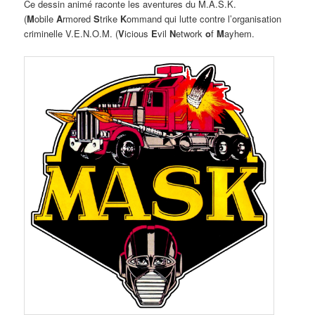
Ce dessin animé raconte les aventures du M.A.S.K.
(
M
obile
A
rmored
S
trike
K
ommand qui lutte contre l’organisation
criminelle V.E.N.O.M. (
V
icious
E
vil
N
etwork
o
f
M
ayhem.