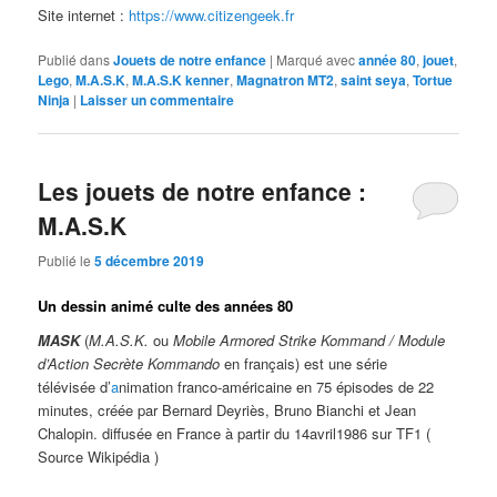
Site internet :
https://www.citizengeek.fr
Publié dans
Jouets de notre enfance
|
Marqué avec
année 80
,
jouet
,
Lego
,
M.A.S.K
,
M.A.S.K kenner
,
Magnatron MT2
,
saint seya
,
Tortue
Ninja
|
Laisser un commentaire
Les jouets de notre enfance :
M.A.S.K
Publié le
5 décembre 2019
Un
dessin animé culte des années 80
MASK
(
M.A.S.K.
ou
Mobile Armored Strike Kommand / Module
d’Action Secrète Kommando
en français) est une série
télévisée d’
a
nimation franco-américaine en 75 épisodes de 22
minutes, créée par Bernard Deyriès, Bruno Bianchi et Jean
Chalopin. diffusée en France à partir du 14avril1986 sur TF1 (
Source Wikipédia )